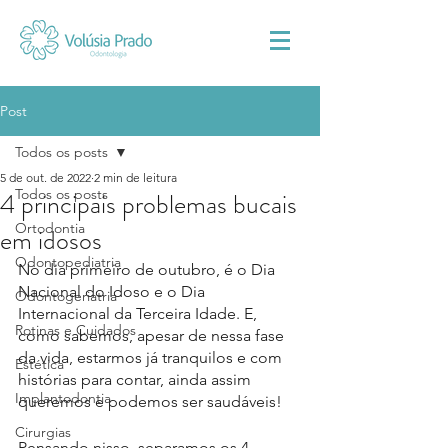
Post
Todos os posts
5 de out. de 2022
2 min de leitura
Todos os posts
4 principais problemas bucais
Ortodontia
em idosos
Odontopediatria
No dia primeiro de outubro, é o Dia 
Nacional do Idoso e o Dia 
Odontogeriatria
Internacional da Terceira Idade. E, 
Rotinas e Cuidados
como sabemos, apesar de nessa fase 
da vida, estarmos já tranquilos e com 
Estética
histórias para contar, ainda assim 
Implantodontia
queremos e podemos ser saudáveis! 
Cirurgias
Pensando nisso, separamos os 4 