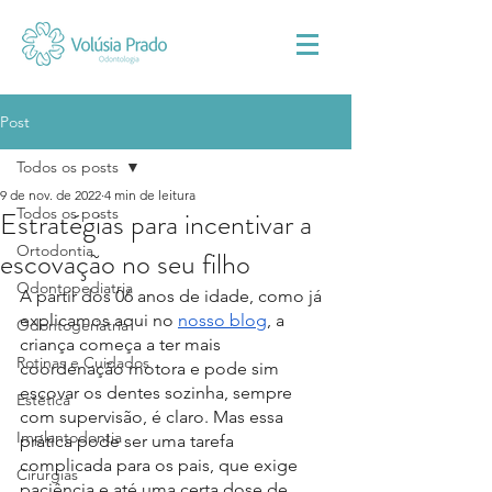
Post
Todos os posts
9 de nov. de 2022
4 min de leitura
Todos os posts
Estratégias para incentivar a
Ortodontia
escovação no seu filho
Odontopediatria
A partir dos 06 anos de idade, como já 
explicamos aqui no 
nosso blog
, a 
Odontogeriatria
criança começa a ter mais 
Rotinas e Cuidados
coordenação motora e pode sim 
escovar os dentes sozinha, sempre 
Estética
com supervisão, é claro. Mas essa 
Implantodontia
prática pode ser uma tarefa 
complicada para os pais, que exige 
Cirurgias
paciência e até uma certa dose de 