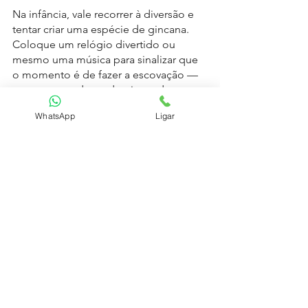
Na infância, vale recorrer à diversão e 
tentar criar uma espécie de gincana. 
Coloque um relógio divertido ou 
mesmo uma música para sinalizar que 
o momento é de fazer a escovação — 
o que, segundo os dentistas, deve 
durar cerca de dois minutos.
WhatsApp
Ligar
Apesar de não ser uma garantia de que 
todas as áreas ficarão bem limpinhas, 
pelo menos evita que a criança queira 
fazer tudo em poucos segundos.
07 Evite erros comuns
Depois de aprender o que fazer, agora, 
resta saber o que não fazer. A última 
dica é uma seleção de erros comuns 
que devem ser evitados por quem 
deseja que seus filhos tenham o hábito 