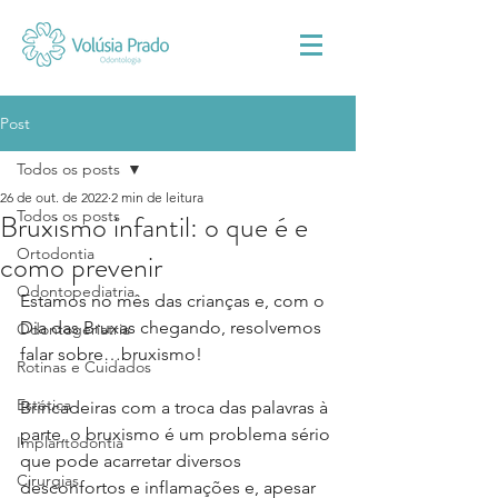
Post
Todos os posts
26 de out. de 2022
2 min de leitura
Todos os posts
Bruxismo infantil: o que é e
Ortodontia
como prevenir
Odontopediatria
Estamos no mês das crianças e, com o 
Dia das Bruxas chegando, resolvemos 
Odontogeriatria
falar sobre…bruxismo!
Rotinas e Cuidados
Estética
Brincadeiras com a troca das palavras à 
parte, o bruxismo é um problema sério 
Implantodontia
que pode acarretar diversos 
Cirurgias
desconfortos e inflamações e, apesar 